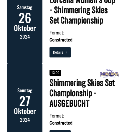
Lorcana Women's Cup
Samstag
- Shimmering Skies
26
Set Championship
Oktober
Format:
2024
Constructed
Details

13:00
Shimmering Skies Set
Sonntag
Championship -
27
AUSGEBUCHT
Oktober
Format:
2024
Constructed