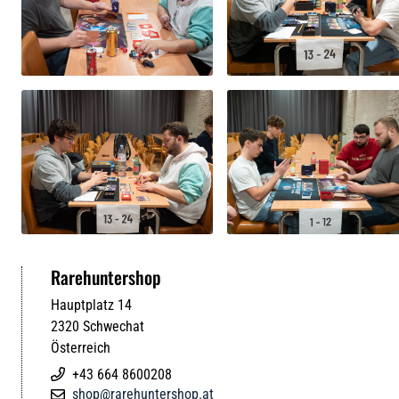
Rarehuntershop
Hauptplatz 14
2320
Schwechat
Österreich
+43 664 8600208

shop@rarehuntershop.at
