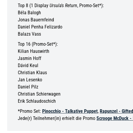
Top 8 (1 Display
Ursula's Return
, Promo-Set*):
Béla Balogh
Jonas Bauernfeind
Daniel Penha Felizardo
Balazs Vass
Top 16 (Promo-Set*):
Kilian Hauswirth
Jasmin Hoff
Dávid Keul
Christian Klaus
Jan Lesenko
Daniel Pilz
Christian Schierwagen
Erik Schlaudoschich
*Promo Set:
Pinocchio - Talkative Puppet
,
Rapunzel - Gifted
Jede(r) Teilnehmer(in) erhielt die Promo
Scrooge McDuck -