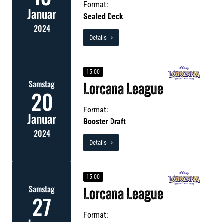
Format:
Januar
Sealed Deck
2024
Details

15:00
Samstag
Lorcana League
20
Format:
Januar
Booster Draft
2024
Details

15:00
Samstag
Lorcana League
27
Format: