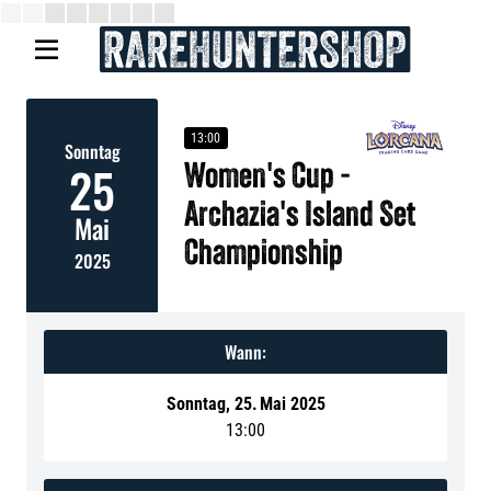

13:00
Sonntag
25
Women's Cup -
Archazia's Island Set
Mai
Championship
2025
Wann:
Sonntag
,
25
.
Mai 2025
13:00