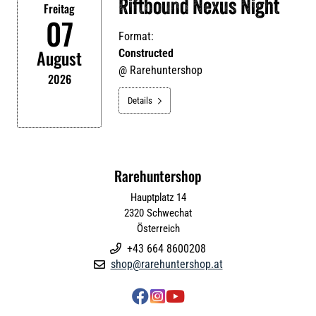
Riftbound Nexus Night
Freitag
07
Format:
August
Constructed
@
Rarehuntershop
2026
Details

Rarehuntershop
Hauptplatz 14
2320
Schwechat
Österreich
+43 664 8600208

shop@rarehuntershop.at



