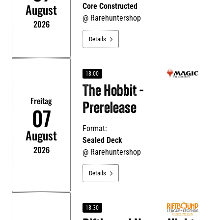
August
Core Constructed
@
Rarehuntershop
2026
Details

18:00
The Hobbit -
Freitag
Prerelease
07
Format:
August
Sealed Deck
2026
@
Rarehuntershop
Details

18:30