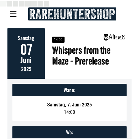

Samstag
14:00
07
Whispers from the
Juni
Maze - Prerelease
2025
Wann:
Samstag
,
7
.
Juni 2025
14:00
Wo: