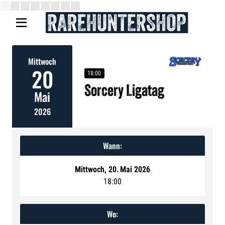

Mittwoch
20
18:00
Sorcery Ligatag
Mai
2026
Wann:
Mittwoch
,
20
.
Mai 2026
18:00
Wo: