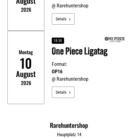
August
@
Rarehuntershop
2026
Details

18:30
One Piece Ligatag
Montag
10
Format:
August
OP16
@
Rarehuntershop
2026
Details

Rarehuntershop
Hauptplatz 14