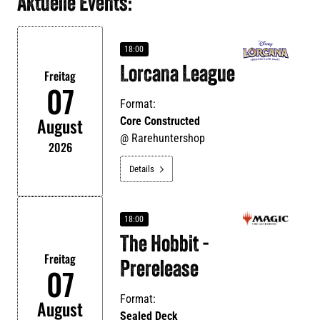
Aktuelle Events:
18:00
Lorcana League
Freitag
07
Format:
August
Core Constructed
@
Rarehuntershop
2026
Details

18:00
The Hobbit -
Freitag
Prerelease
07
Format:
August
Sealed Deck