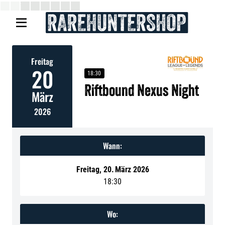

Freitag
20
18:30
Riftbound Nexus Night
März
2026
Wann:
Freitag
,
20
.
März 2026
18:30
Wo: