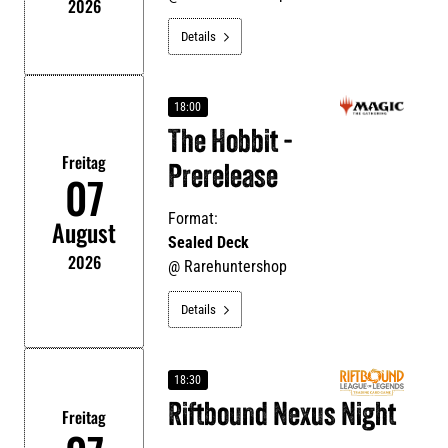
2026
Details

18:00
The Hobbit -
Freitag
Prerelease
07
Format:
August
Sealed Deck
2026
@
Rarehuntershop
Details

18:30
Riftbound Nexus Night
Freitag