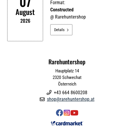
07
Format:
August
Constructed
@
Rarehuntershop
2026
Details

Rarehuntershop
Hauptplatz 14
2320
Schwechat
Österreich
+43 664 8600208

shop@rarehuntershop.at



