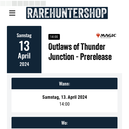

Samstag
14:00
13
Outlaws of Thunder
April
Junction - Prerelease
2024
Wann:
Samstag
,
13
.
April 2024
14:00
Wo: