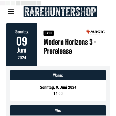

Sonntag
14:00
09
Modern Horizons 3 -
Juni
Prerelease
2024
Wann:
Sonntag
,
9
.
Juni 2024
14:00
Wo: