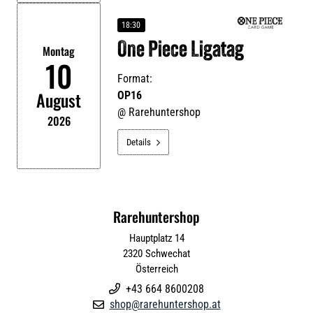
18:30
One Piece Ligatag
Montag
10
Format:
August
OP16
@
Rarehuntershop
2026
Details

Rarehuntershop
Hauptplatz 14
2320
Schwechat
Österreich
+43 664 8600208

shop@rarehuntershop.at
