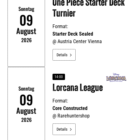
One Piece Starter Deck
Sonntag
Turnier
09
Format:
August
Starter Deck Sealed
2026
@
Austria Center Vienna
Details

14:00
Lorcana League
Sonntag
09
Format:
August
Core Constructed
@
Rarehuntershop
2026
Details
