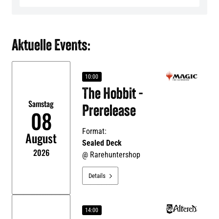
Aktuelle Events:
10:00
The Hobbit -
Samstag
Prerelease
08
Format:
August
Sealed Deck
2026
@
Rarehuntershop
Details

14:00