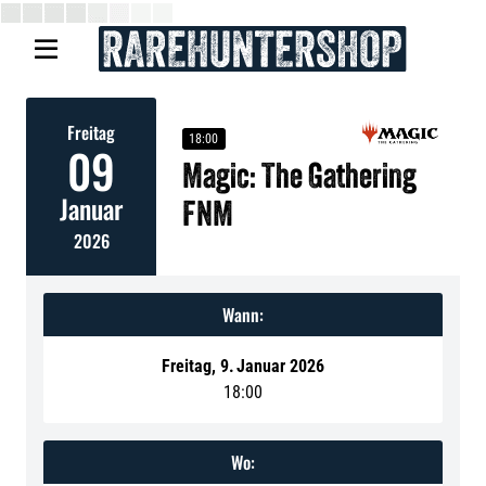

Freitag
18:00
09
Magic: The Gathering
Januar
FNM
2026
Wann:
Freitag
,
9
.
Januar 2026
18:00
Wo: