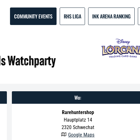
COMMUNITY EVENTS
RHS LIGA
INK ARENA RANKING
ds Watchparty
Wo:
Rarehuntershop
Hauptplatz 14
2320
Schwechat
Google Maps
