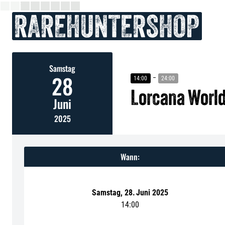
Samstag
28
14:00
24:00
Lorcana Worl
Juni
2025
Wann:
Samstag
,
28
.
Juni 2025
14:00