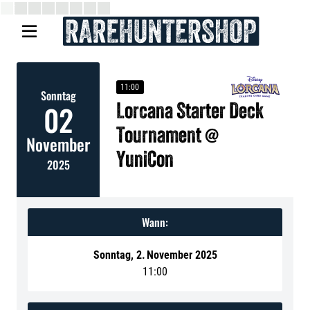

11:00
Sonntag
02
Lorcana Starter Deck
Tournament @
November
YuniCon
2025
Wann:
Sonntag
,
2
.
November 2025
11:00