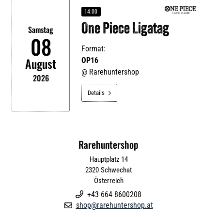
14:00
One Piece Ligatag
Samstag
08
Format:
August
OP16
@
Rarehuntershop
2026
Details

Rarehuntershop
Hauptplatz 14
2320
Schwechat
Österreich
+43 664 8600208

shop@rarehuntershop.at
