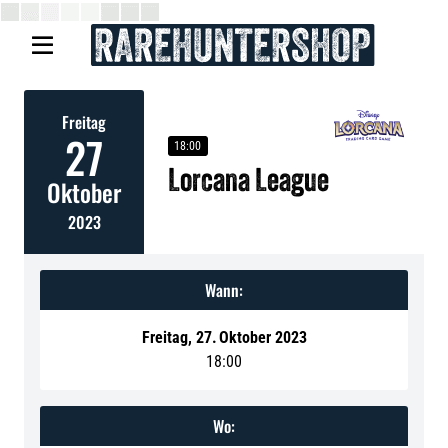

Freitag
27
18:00
Lorcana League
Oktober
2023
Wann:
Freitag
,
27
.
Oktober 2023
18:00
Wo: