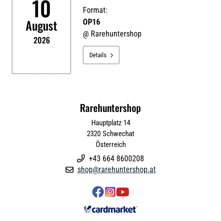
10
Format:
August
OP16
@
Rarehuntershop
2026
Details

Rarehuntershop
Hauptplatz 14
2320
Schwechat
Österreich
+43 664 8600208

shop@rarehuntershop.at



