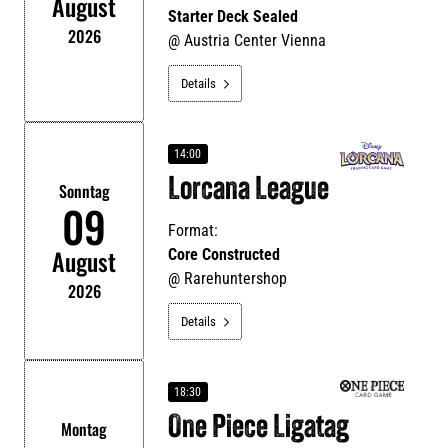
August
Starter Deck Sealed
2026
@
Austria Center Vienna
Details

14:00
Lorcana League
Sonntag
09
Format:
August
Core Constructed
@
Rarehuntershop
2026
Details

18:30
One Piece Ligatag
Montag