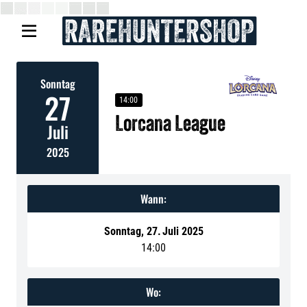

Sonntag
27
14:00
Lorcana League
Juli
2025
Wann:
Sonntag
,
27
.
Juli 2025
14:00
Wo: