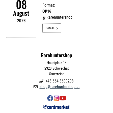
08
Format:
August
OP16
@
Rarehuntershop
2026
Details

Rarehuntershop
Hauptplatz 14
2320
Schwechat
Österreich
+43 664 8600208

shop@rarehuntershop.at



