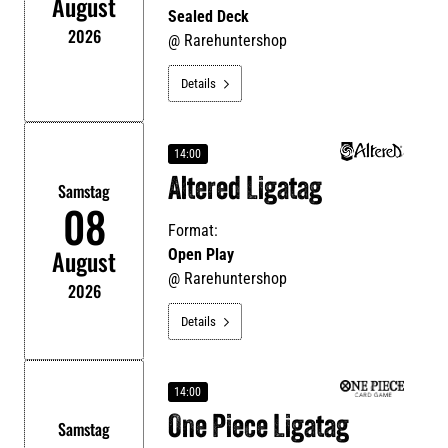
August
Sealed Deck
2026
@
Rarehuntershop
Details

14:00
Altered Ligatag
Samstag
08
Format:
August
Open Play
@
Rarehuntershop
2026
Details

14:00
One Piece Ligatag
Samstag