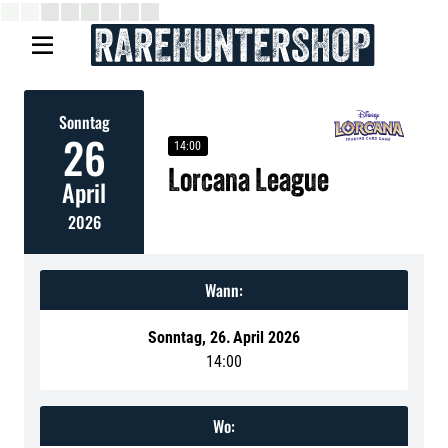

Sonntag
26
14:00
Lorcana League
April
2026
Wann:
Sonntag
,
26
.
April 2026
14:00
Wo: