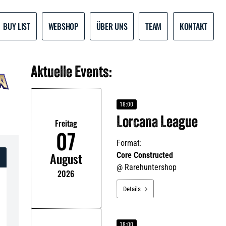
BUY LIST
WEBSHOP
ÜBER UNS
TEAM
KONTAKT
Aktuelle Events:
18:00
Lorcana League
Freitag
07
Format:
August
Core Constructed
@
Rarehuntershop
2026
Details

18:00