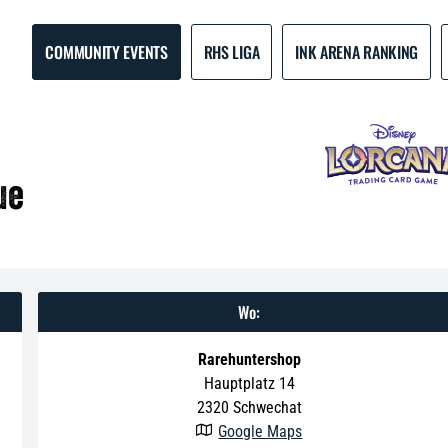
COMMUNITY EVENTS
RHS LIGA
INK ARENA RANKING
ue
Wo:
Rarehuntershop
Hauptplatz 14
2320
Schwechat
Google Maps
