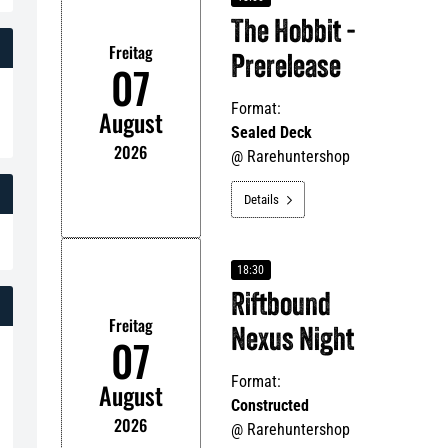
The Hobbit -
Freitag
Prerelease
07
Format:
August
Sealed Deck
2026
@
Rarehuntershop
Details

18:30
Riftbound
Freitag
Nexus Night
07
Format:
August
Constructed
2026
@
Rarehuntershop