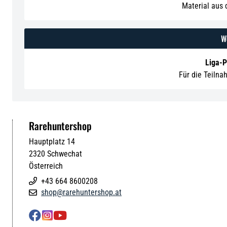
Material aus
We
Liga-
Für die Teilna
Rarehuntershop
Hauptplatz 14
2320
Schwechat
Österreich
+43 664 8600208

shop@rarehuntershop.at



