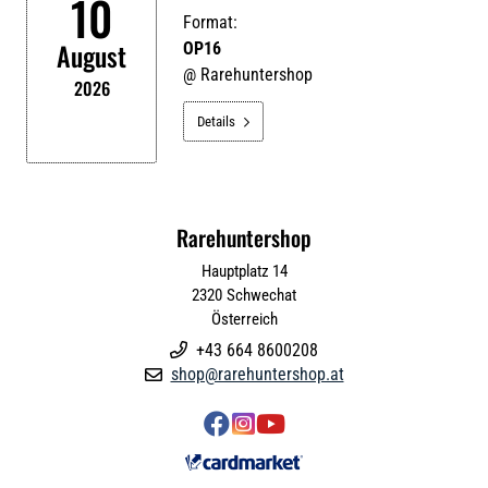
10
Format:
August
OP16
@
Rarehuntershop
2026
Details

Rarehuntershop
Hauptplatz 14
2320
Schwechat
Österreich
+43 664 8600208

shop@rarehuntershop.at



