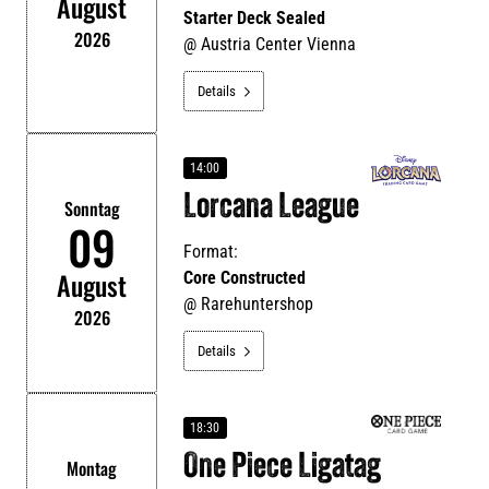
August
Starter Deck Sealed
2026
@
Austria Center Vienna
Details

14:00
Lorcana League
Sonntag
09
Format:
August
Core Constructed
@
Rarehuntershop
2026
Details

18:30
One Piece Ligatag
Montag