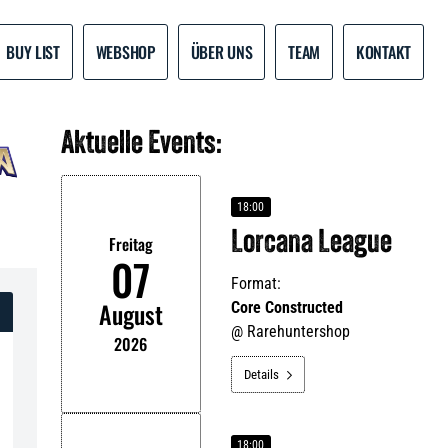
BUY LIST
WEBSHOP
ÜBER UNS
TEAM
KONTAKT
Aktuelle Events:
18:00
Lorcana League
Freitag
07
Format:
August
Core Constructed
@
Rarehuntershop
2026
Details

18:00