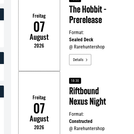
The Hobbit -
Freitag
Prerelease
07
Format:
August
Sealed Deck
2026
@
Rarehuntershop
Details

18:30
Riftbound
Freitag
Nexus Night
07
Format:
August
Constructed
2026
@
Rarehuntershop