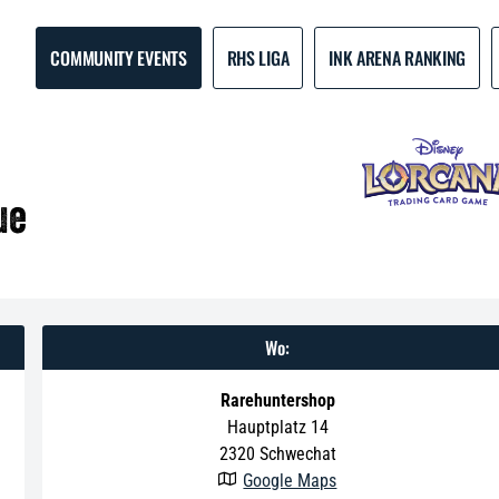
COMMUNITY EVENTS
RHS LIGA
INK ARENA RANKING
ue
Wo:
Rarehuntershop
Hauptplatz 14
2320
Schwechat
Google Maps
