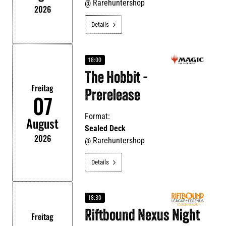
@
Rarehuntershop
2026
Details

18:00
The Hobbit -
Freitag
Prerelease
07
Format:
August
Sealed Deck
2026
@
Rarehuntershop
Details

18:30
Riftbound Nexus Night
Freitag