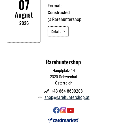
07
Format:
August
Constructed
@
Rarehuntershop
2026
Details

Rarehuntershop
Hauptplatz 14
2320
Schwechat
Österreich
+43 664 8600208

shop@rarehuntershop.at



