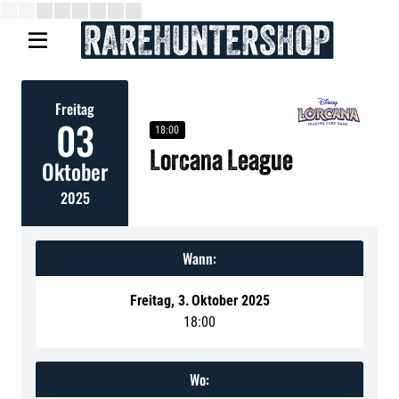

Freitag
03
18:00
Lorcana League
Oktober
2025
Wann:
Freitag
,
3
.
Oktober 2025
18:00
Wo: