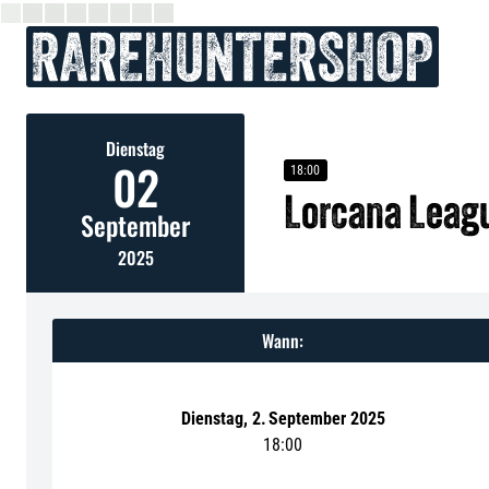
Dienstag
02
18:00
Lorcana Leag
September
2025
Wann:
Dienstag
,
2
.
September 2025
18:00