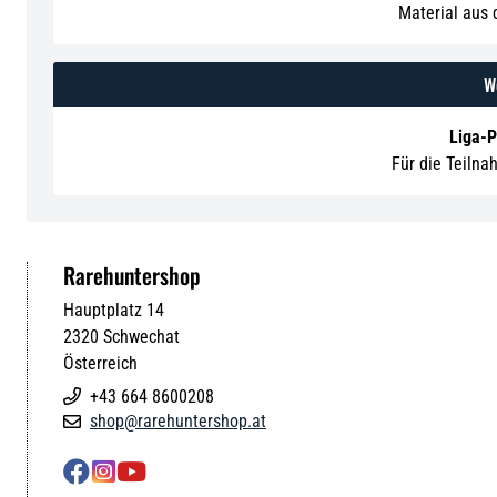
Material aus
We
Liga-
Für die Teilna
Rarehuntershop
Hauptplatz 14
2320
Schwechat
Österreich
+43 664 8600208

shop@rarehuntershop.at



