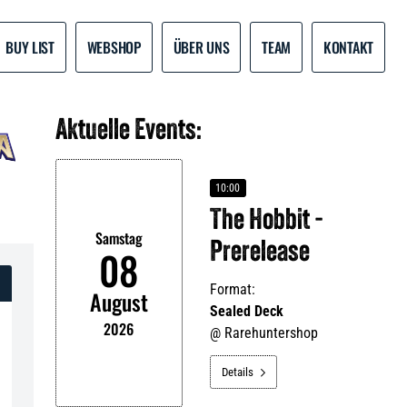
BUY LIST
WEBSHOP
ÜBER UNS
TEAM
KONTAKT
Aktuelle Events:
10:00
The Hobbit -
Samstag
Prerelease
08
Format:
August
Sealed Deck
2026
@
Rarehuntershop
Details
