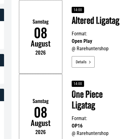
14:00
Altered Ligatag
Samstag
08
Format:
August
Open Play
@
Rarehuntershop
2026
Details

14:00
One Piece
Samstag
Ligatag
08
Format:
August
OP16
2026
@
Rarehuntershop