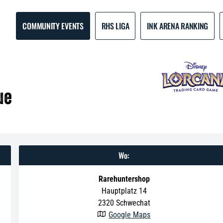
COMMUNITY EVENTS
RHS LIGA
INK ARENA RANKING
ue
Wo:
Rarehuntershop
Hauptplatz 14
2320
Schwechat
Google Maps
