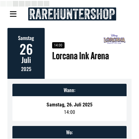

Samstag
26
14:00
Lorcana Ink Arena
Juli
2025
Wann:
Samstag
,
26
.
Juli 2025
14:00
Wo: