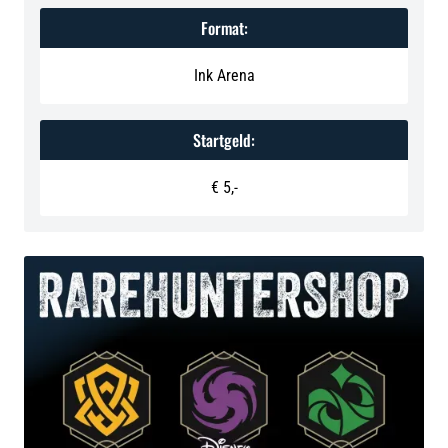
Format:
Ink Arena
Startgeld:
‍€ 5,-