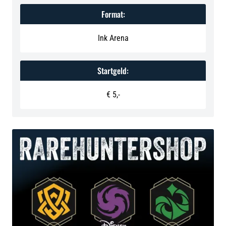
Format:
Ink Arena
Startgeld:
‍€ 5,-