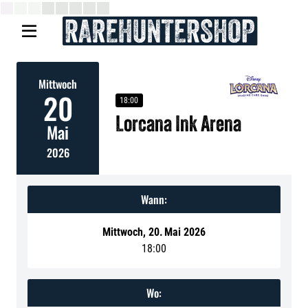

Mittwoch
20
18:00
Lorcana Ink Arena
Mai
2026
Wann:
Mittwoch
,
20
.
Mai 2026
18:00
Wo: