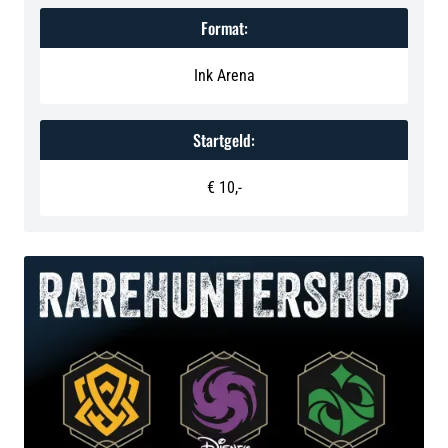
Format:
Ink Arena
Startgeld:
‍€ 10,-