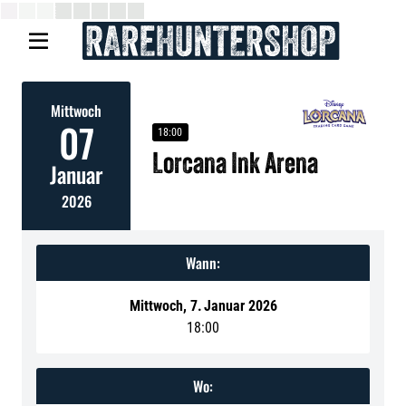

Mittwoch
07
18:00
Lorcana Ink Arena
Januar
2026
Wann:
Mittwoch
,
7
.
Januar 2026
18:00
Wo: