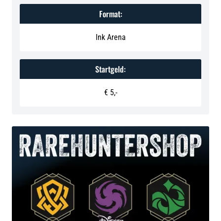
Format:
Ink Arena
Startgeld:
‍€ 5,-