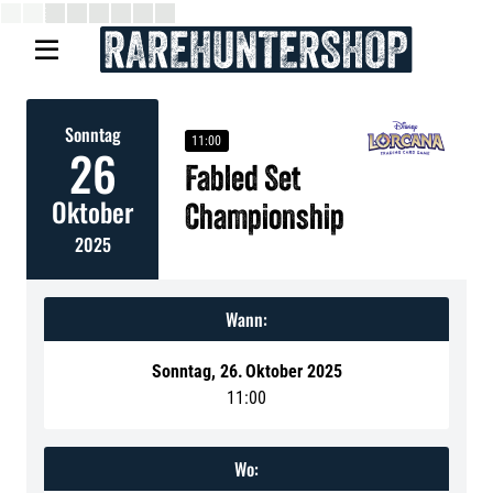

Sonntag
11:00
26
Fabled Set
Oktober
Championship
2025
Wann:
Sonntag
,
26
.
Oktober 2025
11:00
Wo: