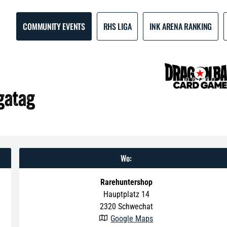
COMMUNITY EVENTS
RHS LIGA
INK ARENA RANKING
igatag
Wo:
Rarehuntershop
Hauptplatz 14
2320
Schwechat
Google Maps
