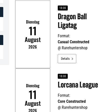
18:00
Dragon Ball
Dienstag
Ligatag
11
Format:
August
Casual Constructed
2026
@
Rarehuntershop
Details

18:00
Lorcana League
Dienstag
11
Format:
August
Core Constructed
@
Rarehuntershop
2026