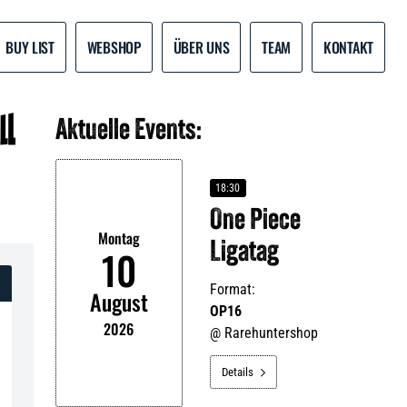
BUY LIST
WEBSHOP
ÜBER UNS
TEAM
KONTAKT
Aktuelle Events:
18:30
One Piece
Montag
Ligatag
10
Format:
August
OP16
2026
@
Rarehuntershop
Details
