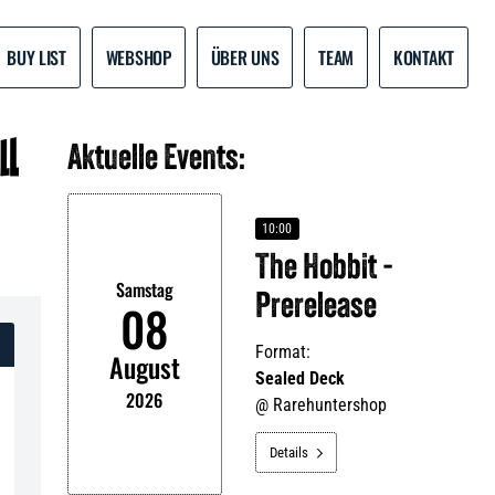
BUY LIST
WEBSHOP
ÜBER UNS
TEAM
KONTAKT
Aktuelle Events:
10:00
The Hobbit -
Samstag
Prerelease
08
Format:
August
Sealed Deck
2026
@
Rarehuntershop
Details
