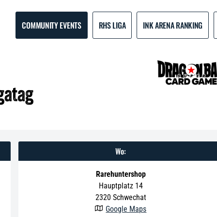
COMMUNITY EVENTS
RHS LIGA
INK ARENA RANKING
igatag
Wo:
Rarehuntershop
Hauptplatz 14
2320
Schwechat
Google Maps
