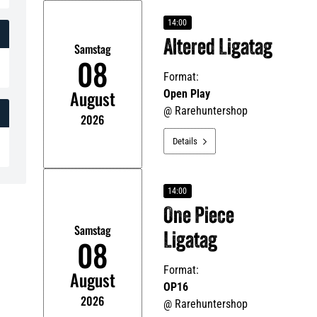
14:00
Altered Ligatag
Samstag
08
Format:
August
Open Play
@
Rarehuntershop
2026
Details

14:00
One Piece
Samstag
Ligatag
08
Format:
August
OP16
2026
@
Rarehuntershop