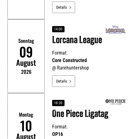
Details

14:00
Lorcana League
Sonntag
09
Format:
August
Core Constructed
@
Rarehuntershop
2026
Details

18:30
One Piece Ligatag
Montag
10
Format:
August
OP16