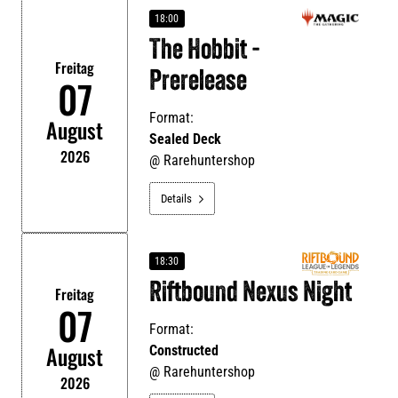
18:00
The Hobbit -
Freitag
Prerelease
07
Format:
August
Sealed Deck
2026
@
Rarehuntershop
Details

18:30
Riftbound Nexus Night
Freitag
07
Format:
August
Constructed
@
Rarehuntershop
2026