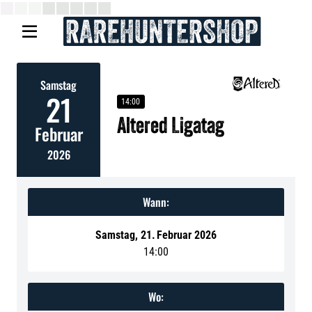

Samstag
21
14:00
Altered Ligatag
Februar
2026
Wann:
Samstag
,
21
.
Februar 2026
14:00
Wo: